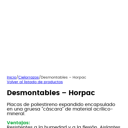
Inicio
/
Cielorrazos
/
Desmontables – Horpac
Volver al listado de productos
Desmontables – Horpac
Placas de poliestireno expandido encapsulado
en una gruesa “cáscara” de material acrílico-
mineral.
Ventajas:
Resistentes a la humedad y a la flexión. Aislantes