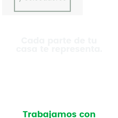
Cada parte de tu
casa te representa.
Encontrá todo lo que necesitás para
que cada rincón de tu hogar sea
único.
Trabajamos con